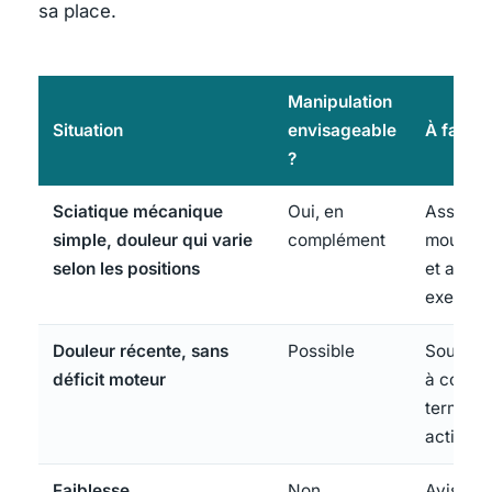
sa place.
Manipulation
Situation
envisageable
À faire
?
Sciatique mécanique
Oui, en
Associe
simple, douleur qui varie
complément
mouvem
selon les positions
et aux
exercic
Douleur récente, sans
Possible
Soulage
déficit moteur
à court
terme, r
actif
Faiblesse,
Non
Avis mé