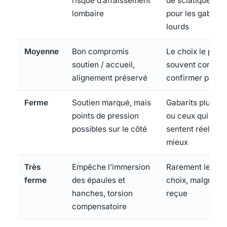
risque d’affaissement
de sciatique, sur
lombaire
pour les gabarit
lourds
Moyenne
Bon compromis
Le choix le plus
soutien / accueil,
souvent conseill
alignement préservé
confirmer par l’e
Ferme
Soutien marqué, mais
Gabarits plus lou
points de pression
ou ceux qui s’y
possibles sur le côté
sentent réelleme
mieux
Très
Empêche l’immersion
Rarement le bon
ferme
des épaules et
choix, malgré l’i
hanches, torsion
reçue
compensatoire