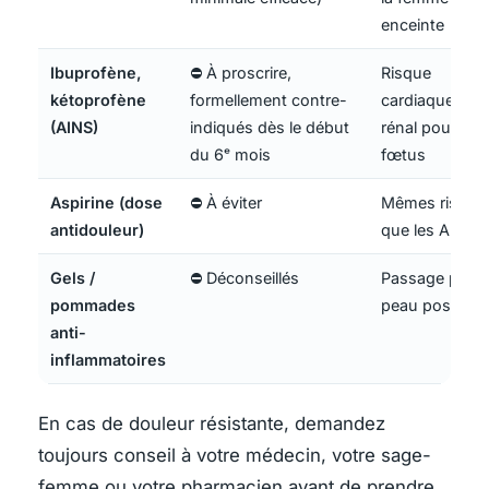
enceinte
Ibuprofène,
⛔ À proscrire,
Risque
kétoprofène
formellement contre-
cardiaque et
(AINS)
indiqués dès le début
rénal pour le
du 6ᵉ mois
fœtus
Aspirine (dose
⛔ À éviter
Mêmes risque
antidouleur)
que les AINS
Gels /
⛔ Déconseillés
Passage par la
pommades
peau possible
anti-
inflammatoires
En cas de douleur résistante, demandez
toujours conseil à votre médecin, votre sage-
femme ou votre pharmacien avant de prendre